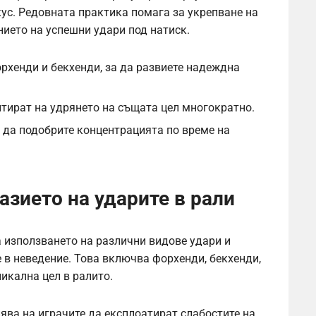
кус. Редовната практика помага за укрепване на
нието на успешни удари под натиск.
рхенди и бекхенди, за да развиете надеждна
нтират на удрянето на същата цел многократно.
а да подобрите концентрацията по време на
азието на ударите в рали
 използването на различни видове удари и
 в неведение. Това включва форхенди, бекхенди,
никална цел в ралито.
ява на играчите да експлоатират слабостите на