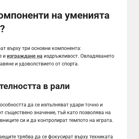
компоненти на уменията
?
ат върху три основни компонента:
е и
изграждане на
издръжливост. Овладяването
авяне и удоволствието от спорта.
телността в рали
особността да се изпълняват удари точно и
от съществено значение, тъй като позволява на
вниците си и да контролират темпото на играта.
аещите трябва да се фокусират върху техниката