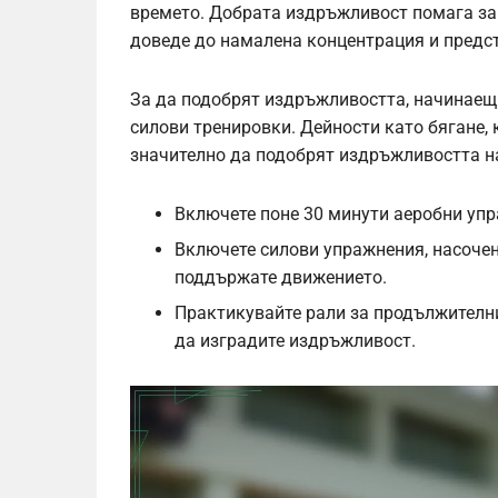
времето. Добрата издръжливост помага за
доведе до намалена концентрация и предс
За да подобрят издръжливостта, начинаещи
силови тренировки. Дейности като бягане,
значително да подобрят издръжливостта на
Включете поне 30 минути аеробни упр
Включете силови упражнения, насочен
поддържате движението.
Практикувайте рали за продължителни
да изградите издръжливост.