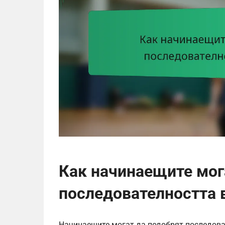
Как начинаещите мог
последователността в
Начинаещите могат да подобрят последоват