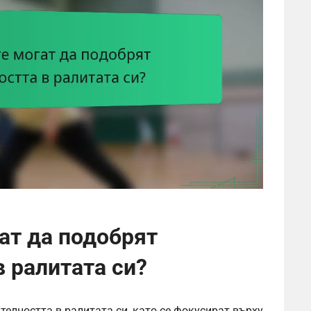
ат да подобрят
 ралитата си?
елността в ралитата си, като се фокусират върху