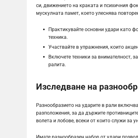
си, движението на краката и психичния фо
мускулната памет, което улеснява повторе
Практикувайте основни удари като фо
техника.
Участвайте в упражнения, които акце
Включете техники за внимателност, з
ралита.
Изследване на разнообр
Разнообразието на ударите в рали включва
разположения, за да държите противниците
волета и лобове, всеки от които служи за у
Имате разнообразен набор от удари позвол