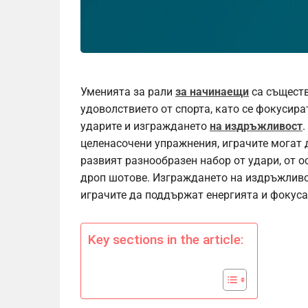
Уменията за рали
за начинаещи
са съществ
удоволствието от спорта, като се фокусира
ударите и изграждането
на издръжливост
целенасочени упражнения, играчите могат 
развият разнообразен набор от удари, от 
дроп шотове. Изграждането на издръжливос
играчите да поддържат енергията и фокуса
Key sections in the article: