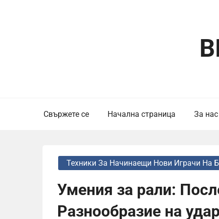
Skip
to
content
B
Свържете се
Начална страница
За нас
Техники За Начинаещи Нови Играчи На 
Умения за рали: Посл
Разнообразие на удар