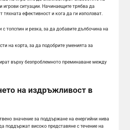
и игрови ситуации. Начинаещите трябва да
т тяхната ефективност и кога да ги използват.
 с топспин и резка, за да добавите дълбочина на
ти на корта, за да подобрите уменията за
сират върху безпроблемното преминаване между
нето на издръжливост в
твено значение за поддържане на енергийни нива
 да поддържат високо представяне с течение на