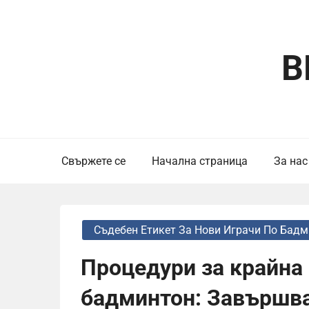
Skip
to
content
B
Свържете се
Начална страница
За нас
Съдебен Етикет За Нови Играчи По Бад
Процедури за крайна 
бадминтон: Завършва