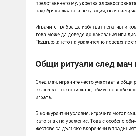
представянето му, укрепва здравословната
подобрява личната репутация, но и насърча
Играчите трябва да избягват негативни ко
това може да доведе до наказания или ди
Поддържането на уважително поведение е о
Общи ритуали след мач
След мач, играчите често участват в общи р
включват ръкостискане, обмен на любезнос
играта.
В конкурентни условия, играчите могат същ
като знак на уважение. Това е особено оби
жестове са дълбоко вкоренени в традицият