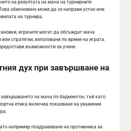
нето на резултата на мача на турнирните
 Това обикновено може да се направи устно или
авилата на турнира.
тановки, играчите могат да обсъждат мача
или стратегии, използвани по време на играта.
предостави възможности за учене.
тния дух при завършване на
а завършването на мача по бадминтон, тъй като
спортна етика включва показване на уважение
ра.
като например поздравяване на противника за