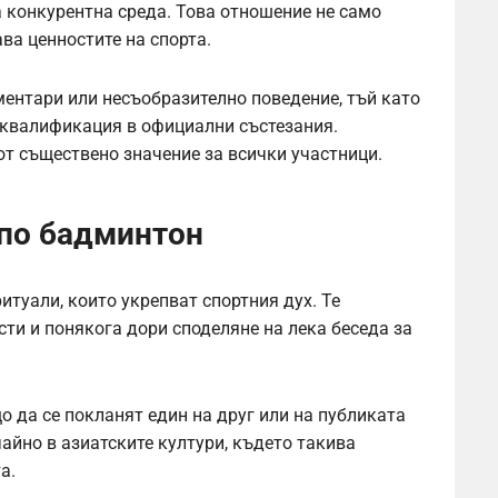
 конкурентна среда. Това отношение не само
ва ценностите на спорта.
ментари или несъобразително поведение, тъй като
сквалификация в официални състезания.
т съществено значение за всички участници.
 по бадминтон
итуали, които укрепват спортния дух. Те
ти и понякога дори споделяне на лека беседа за
о да се покланят един на друг или на публиката
чайно в азиатските култури, където такива
а.