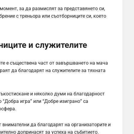
момент, за да размислят за представянето си,
рение с треньора или съотборниците си, което
ниците и служителите
те е съществена част от завършването на мача
раят да благодарят на служителите за тяхната
ръкостискане и няколко думи на благодарност
 “Добра игра” или “Добре изиграно” са
осфера.
т внимателни да благодарят на организаторите и
чително допринасят за успеха на събитието.