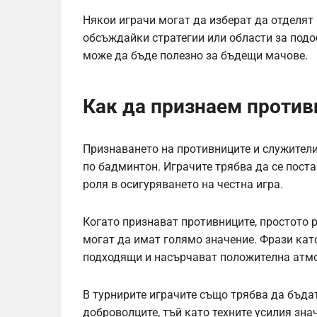
Някои играчи могат да изберат да отделят 
обсъждайки стратегии или области за подоб
може да бъде полезно за бъдещи мачове.
Как да признаем против
Признаването на противниците и служители
по бадминтон. Играчите трябва да се поста
роля в осигуряването на честна игра.
Когато признават противниците, простото 
могат да имат голямо значение. Фрази като
подходящи и насърчават положителна атм
В турнирите играчите също трябва да бъда
доброволците, тъй като техните усилия зна