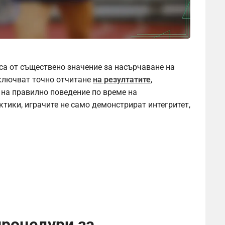
са от съществено значение за насърчаване на
включват точно отчитане
на резултатите
,
на правилно поведение по време на
тики, играчите не само демонстрират интегритет,
процедури за