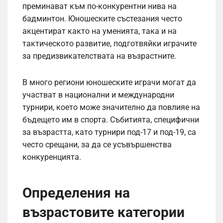
преминават към по-конкурентни нива на
бадминтон. Юношеските състезания често
акцентират както на уменията, така и на
тактическото развитие, подготвяйки играчите
за предизвикателствата на възрастните.
В много региони юношеските играчи могат да
участват в национални и международни
турнири, което може значително да повлияе на
бъдещето им в спорта. Събитията, специфични
за възрастта, като турнири под-17 и под-19, са
често срещани, за да се усъвършенства
конкуренцията.
Определения на
възрастовите категории