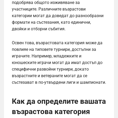
подобрява общото изживяване за
участниците. Различните възрастови
категории могат да доведат до разнообразни
формати на състезания, като единични,
двойки и отборни събития.
Освен това, възрастовата категория може да
повлияе на типовете турнири, достъпни за
играчите. Например, младежките и
юношеските играчи могат да имат достъп до
специфични развойни турнири, докато
възрастните и ветераните могат да се
състезават в по-утвърдени лиги и шампионати.
Как да определите вашата
възрастова категория