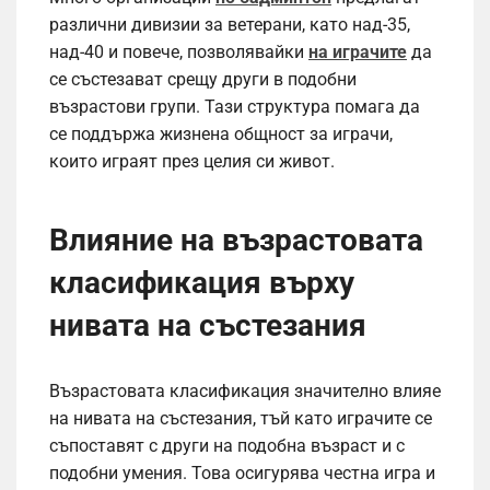
различни дивизии за ветерани, като над-35,
над-40 и повече, позволявайки
на играчите
да
се състезават срещу други в подобни
възрастови групи. Тази структура помага да
се поддържа жизнена общност за играчи,
които играят през целия си живот.
Влияние на възрастовата
класификация върху
нивата на състезания
Възрастовата класификация значително влияе
на нивата на състезания, тъй като играчите се
съпоставят с други на подобна възраст и с
подобни умения. Това осигурява честна игра и