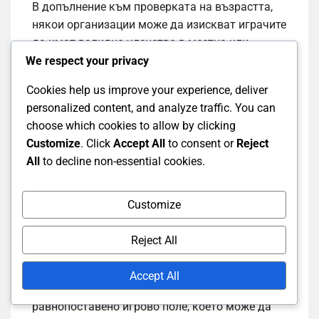
В допълнение към проверката на възрастта,
някои организации може да изискват играчите
да имат валидно членство в местна или
национална асоциация
по бадминтон
.
We respect your privacy
Членството често идва с допълнителни
Cookies help us improve your experience, deliver
предимства, като достъп до ресурси за
personalized content, and analyze traffic. You can
обучение и участие в санкционирани събития.
choose which cookies to allow by clicking
Customize
. Click
Accept All
to consent or
Reject
Влияние върху
All
to decline non-essential cookies.
състезанията
Customize
Възрастовата категория, в която играчът се
Reject All
състезава, може значително да повлияе на
опита и представянето му. Състезаването
Accept All
срещу играчи с подобна възраст позволява по-
равнопоставено игрово поле, което може да