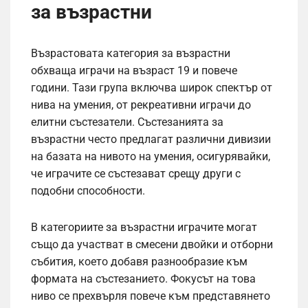
за възрастни
Възрастовата категория за възрастни
обхваща играчи на възраст 19 и повече
години. Тази група включва широк спектър от
нива на умения, от рекреативни играчи до
елитни състезатели. Състезанията за
възрастни често предлагат различни дивизии
на базата на нивото на умения, осигурявайки,
че играчите се състезават срещу други с
подобни способности.
В категориите за възрастни играчите могат
също да участват в смесени двойки и отборни
събития, което добавя разнообразие към
формата на състезанието. Фокусът на това
ниво се прехвърля повече към представянето