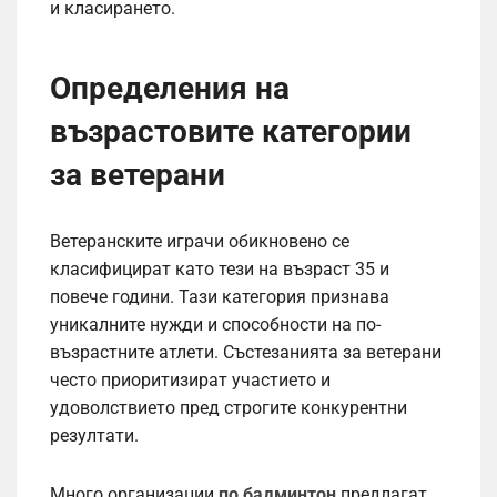
и класирането.
Определения на
възрастовите категории
за ветерани
Ветеранските играчи обикновено се
класифицират като тези на възраст 35 и
повече години. Тази категория признава
уникалните нужди и способности на по-
възрастните атлети. Състезанията за ветерани
често приоритизират участието и
удоволствието пред строгите конкурентни
резултати.
Много организации
по бадминтон
предлагат