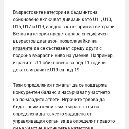
Възрастовите категории в бадминтона
обикновено включват дивизии като U11, U13,
U15, U17 и U19, заедно с категории за ветерани.
Всяка категория представлява специфичен
възрастов диапазон, позволявайки
на
играчите
да се състезават срещу други с
подобна възраст и ниво на умения. Например,
играчите U11 обикновено са под 11 години,
докато играчите U19 са под 19.
Тези определения помагат да се поддържа
конкурентен баланс и насърчават участието
на по-младите атлети. Играчите трябва да
бъдат внимателни към възрастта си на
определена дата, често зададена от
управляващия орган, за да определят правото
си на участие в конкретна категория.