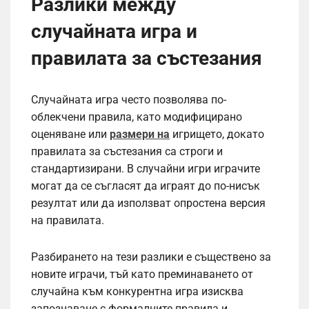
Разлики между
случайната игра и
правилата за състезания
Случайната игра често позволява по-
облекчени правила, като модифицирано
оценяване или
размери на
игрището, докато
правилата за състезания са строги и
стандартизирани. В случайни игри играчите
могат да се съгласят да играят до по-нисък
резултат или да използват опростена версия
на правилата.
Разбирането на тези разлики е съществено за
новите играчи, тъй като преминаването от
случайна към конкурентна игра изисква
запознаване с формалните правила и