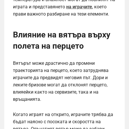
играта и представянето
на играчите
, което
прави важното разбиране на тези елементи.
Влияние на вятъра върху
полета на перцето
Вятърът може драстично да промени
траекторията на перцето, което затруднява
играчите да предвидят неговия път. Дори и
леките бризове могат да отклонят перцето,
влияейки както на сервизите, така и на
връщанията.
Когато играят на открито, играчите трябва да
бъдат наясно с посоката и скоростта на
вятъра. Опънатият вятър може да забави