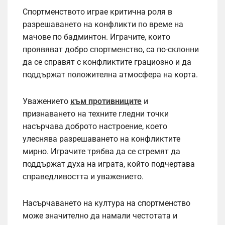
Спортменството играе критична роля в
разрешаването на конфликти по време на
мачове по бадминтон. Играчите, които
проявяват добро спортменство, са по-склонни
да се справят с конфликтите грациозно и да
поддържат положителна атмосфера на корта.
Уважението
към противниците
и
признаването на техните гледни точки
насърчава доброто настроение, което
улеснява разрешаването на конфликтите
мирно. Играчите трябва да се стремят да
поддържат духа на играта, който подчертава
справедливостта и уважението.
Насърчаването на култура на спортменство
може значително да намали честотата и