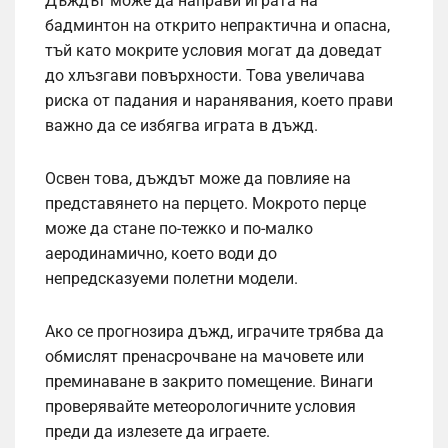
Дъждът може да направи играта на
бадминтон на открито непрактична и опасна,
тъй като мокрите условия могат да доведат
до хлъзгави повърхности. Това увеличава
риска от падания и наранявания, което прави
важно да се избягва играта в дъжд.
Освен това, дъждът може да повлияе на
представянето на перцето. Мокрото перце
може да стане по-тежко и по-малко
аеродинамично, което води до
непредсказуеми полетни модели.
Ако се прогнозира дъжд, играчите трябва да
обмислят пренасрочване на мачовете или
преминаване в закрито помещение. Винаги
проверявайте метеорологичните условия
преди да излезете да играете.