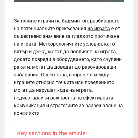
За нови
те играчи на бадминтон, разбирането
на потенциалните прекъсвания
на играта
е от
съществено значение за гладкото протичане
на играта. Метеорологичните условия, като
вятър и дъжд, могат да повлияят на играта,
докато повреди в оборудването, като счупени
ракети, могат да доведат до разочароващи
забавяния. Освен това, споровете между
играчите относно точките или поведението
могат да нарушат хода на играта,
подчертавайки важността на ефективната
комуникация и стратегиите за разрешаване на
конфликти.
Key sections in the article: