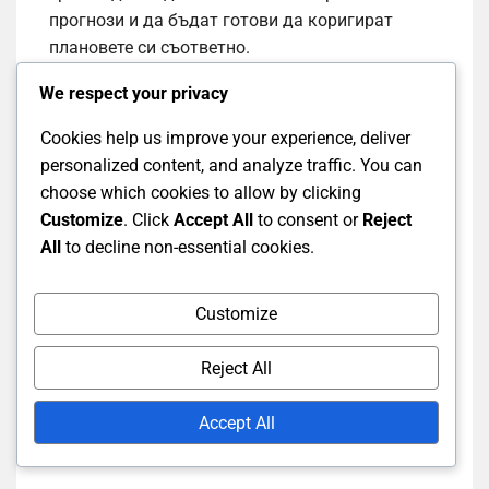
прогнози и да бъдат готови да коригират
плановете си съответно.
We respect your privacy
Например, ако се очаква дъжд, играчите могат
да обмислят пренасрочване на мачовете или
Cookies help us improve your experience, deliver
преминаване в закрито помещение. Вятърът
personalized content, and analyze traffic. You can
може да повлияе на полета на перцето, така че
choose which cookies to allow by clicking
играчите трябва да практикуват в различни
Customize
. Click
Accept All
to consent or
Reject
условия, за да адаптират стила си на игра.
All
to decline non-essential cookies.
Разбирането на тези фактори помага на
играчите да останат гъвкави и готови за
Customize
промени.
Reject All
Проверки на
Accept All
оборудването