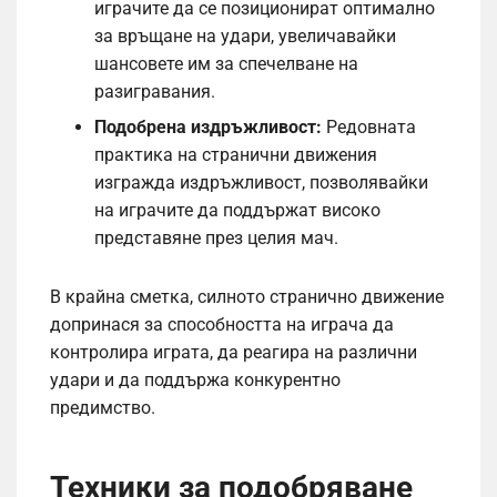
играчите да се позиционират оптимално
за връщане на удари, увеличавайки
шансовете им за спечелване на
разигравания.
Подобрена издръжливост:
Редовната
практика на странични движения
изгражда издръжливост, позволявайки
на играчите да поддържат високо
представяне през целия мач.
В крайна сметка, силното странично движение
допринася за способността на играча да
контролира играта, да реагира на различни
удари и да поддържа конкурентно
предимство.
Техники за подобряване