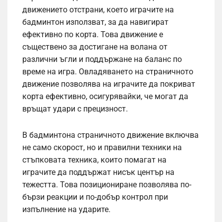
движението отстрани, което играчите на
бадминтон използват, за да навигират
ефективно по корта. Това движение е
съществено за достигане на волана от
различни ъгли и поддържане на баланс по
време на игра. Овладяването на страничното
движение позволява на играчите да покриват
корта ефективно, осигурявайки, че могат да
връщат удари с прецизност.
В бадминтона страничното движение включва
не само скорост, но и правилни техники на
стъпковата техника, които помагат на
играчите да поддържат нисък център на
тежестта. Това позициониране позволява по-
бързи реакции и по-добър контрол при
изпълнение на ударите.