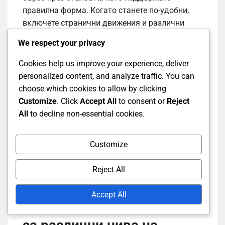
правилна форма. Когато станете по-удобни,
включете странични движения и различни
модели на стъпки.
We respect your privacy
За спринтове с конуси поставете конуси в
Cookies help us improve your experience, deliver
зигзагообразен модел. Започнете от единия
personalized content, and analyze traffic. You can
край и спринтирайте до първия конус, след
choose which cookies to allow by clicking
което бързо променете посоката, за да
Customize
. Click
Accept All
to consent or
Reject
достигнете до следващия конус. Това
All
to decline non-essential cookies.
упражнение имитира бързите промени в
посоката, необходими в бадминтона, и помага
Customize
за подобряване на цялостната пъргавина.
Reject All
Вариации на
Accept All
упражненията за скорост