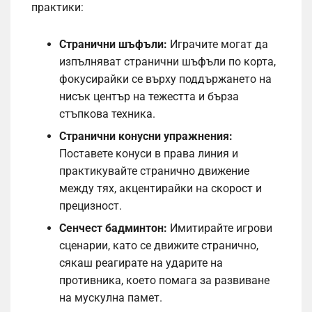
практики:
Странични шъфъли:
Играчите могат да
изпълняват странични шъфъли по корта,
фокусирайки се върху поддържането на
нисък център на тежестта и бърза
стъпкова техника.
Странични конусни упражнения:
Поставете конуси в права линия и
практикувайте странично движение
между тях, акцентирайки на скорост и
прецизност.
Сенчест бадминтон:
Имитирайте игрови
сценарии, като се движите странично,
сякаш реагирате на ударите на
противника, което помага за развиване
на мускулна памет.