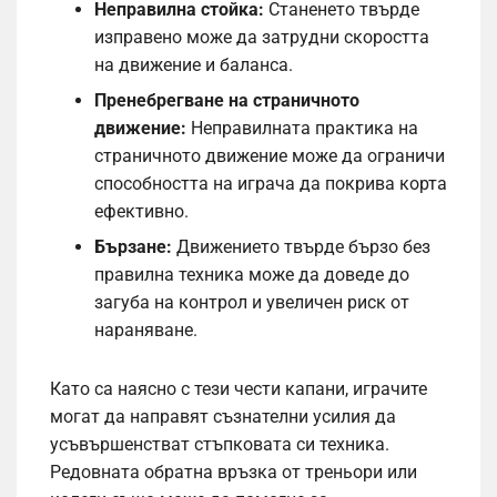
Неправилна стойка:
Станенето твърде
изправено може да затрудни скоростта
на движение и баланса.
Пренебрегване на страничното
движение:
Неправилната практика на
страничното движение може да ограничи
способността на играча да покрива корта
ефективно.
Бързане:
Движението твърде бързо без
правилна техника може да доведе до
загуба на контрол и увеличен риск от
нараняване.
Като са наясно с тези чести капани, играчите
могат да направят съзнателни усилия да
усъвършенстват стъпковата си техника.
Редовната обратна връзка от треньори или