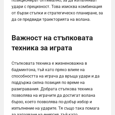
позиционират оптимално, за да изпълняват
удари с прецизност. Това изисква комбинация
от бързи стъпки и стратегическо планиране, за
да се предвиди траекторията на волана.
Важност на стъпковата
техника за играта
Стъпковата техника е жизненоважна в
бадминтона, тъй като пряко влияе на
способността на играча да връща удари и да
поддържа силна позиция по време на
разигравания. Добрата стъпкова техника
позволява на играчите да достигат волана
бързо, което позволява по-добър избор и
изпълнение на ударите. Тя също така помага
за запазване на енергия, тъй като