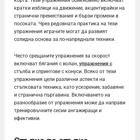
корта. Тези упражнения обикновено включват
кратки изблици на движение, акцентирайки на
странични премествания и бързи промени в
посоката. Чрез редовната практика на тези
упражнения играчите могат да развият
солидна основа за по-напреднали техники.
Често срещаните упражнения за скорост
включват бягания с волан,
упражнения с
стълба и спринтове с конуси. Всяко от тези
упражнения цели различни аспекти на
стъпковата техника, като ускорение, забавяне
и странична пъргавина. Включването на
разнообразие от упражнения може да направи
тренировъчните сесии ангажиращи и
ефективни.