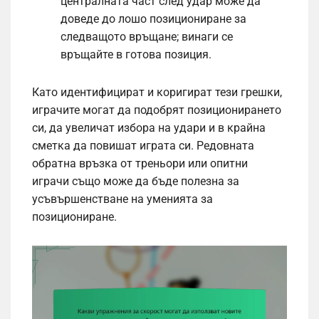
централната част след удар може да
доведе до лошо позициониране за
следващото връщане; винаги се
връщайте в готова позиция.
Като идентифицират и коригират тези грешки,
играчите могат да подобрят позиционирането
си, да увеличат избора на удари и в крайна
сметка да повишат играта си. Редовната
обратна връзка от треньори или опитни
играчи също може да бъде полезна за
усъвършенстване на уменията за
позициониране.