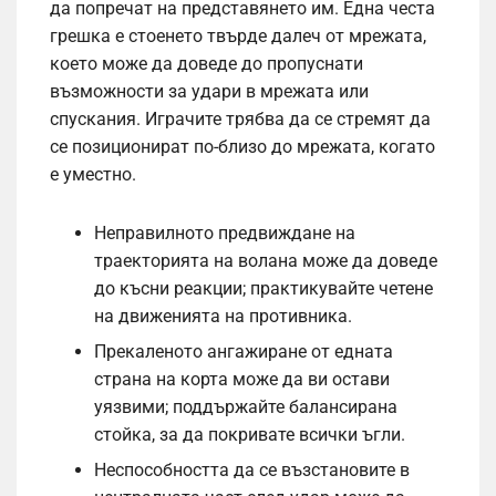
да попречат на представянето им. Една честа
грешка е стоенето твърде далеч от мрежата,
което може да доведе до пропуснати
възможности за удари в мрежата или
спускания. Играчите трябва да се стремят да
се позиционират по-близо до мрежата, когато
е уместно.
Неправилното предвиждане на
траекторията на волана може да доведе
до късни реакции; практикувайте четене
на движенията на противника.
Прекаленото ангажиране от едната
страна на корта може да ви остави
уязвими; поддържайте балансирана
стойка, за да покривате всички ъгли.
Неспособността да се възстановите в