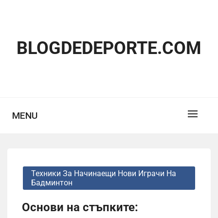
Skip
to
content
BLOGDEDEPORTE.COM
MENU
Техники За Начинаещи Нови Играчи На
Бадминтон
Основи на стъпките: