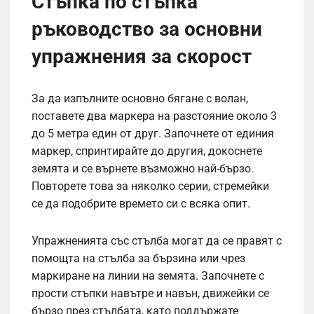
Стъпка по стъпка
ръководство за основни
упражнения за скорост
За да изпълните основно бягане с волан,
поставете два маркера на разстояние около 3
до 5 метра един от друг. Започнете от единия
маркер, спринтирайте до другия, докоснете
земята и се върнете възможно най-бързо.
Повторете това за няколко серии, стремейки
се да подобрите времето си с всяка опит.
Упражненията със стълба могат да се правят с
помощта на стълба за бързина или чрез
маркиране на линии на земята. Започнете с
прости стъпки навътре и навън, движейки се
бързо през стълбата, като поддържате